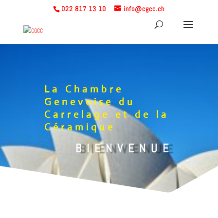
022 817 13 10
info@cgcc.ch
La Chambre
Genevoise du
Carrelage et de la
Céramique
BIENVENUE