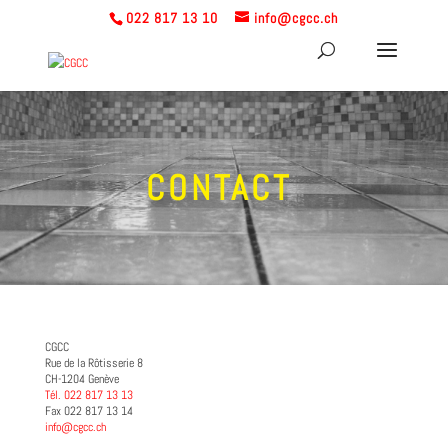
022 817 13 10
info@cgcc.ch
CONTACT
CGCC
Rue de la Rôtisserie 8
CH-1204 Genève
Tél.
022 817 13 13
Fax 022 817 13 14
info@cgcc.ch